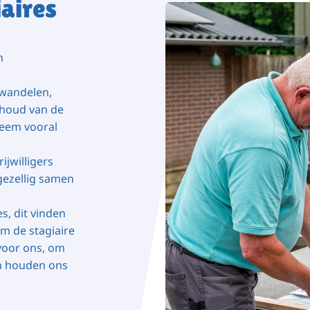
iaires
n
 wandelen,
rhoud van de
neem vooral
ijwilligers
gezellig samen
es, dit vinden
om de stagiaire
voor ons, om
en houden ons