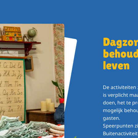
Dagzor
behoud
leven
De activiteiten
is verplicht m
doen, het te p
mogelijk beho
gasten.
Speerpunten zi
Buitenactivitei