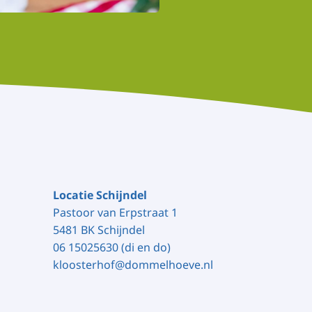
Locatie Schijndel
Pastoor van Erpstraat 1
5481 BK Schijndel
06 15025630 (di en do)
kloosterhof@dommelhoeve.nl