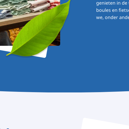
genieten in de 
boules en fiet
we, onder ande