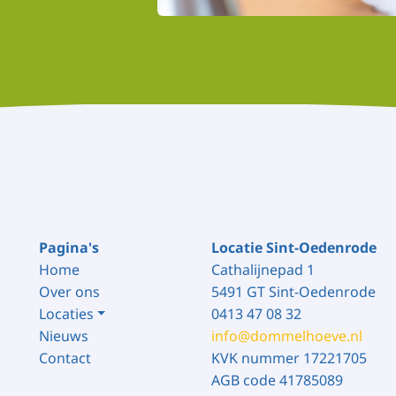
Pagina's
Locatie Sint-Oedenrode
Home
Cathalijnepad 1
Over ons
5491 GT Sint-Oedenrode
Locaties
0413 47 08 32
Nieuws
info@dommelhoeve.nl
Contact
KVK nummer 17221705
AGB code 41785089