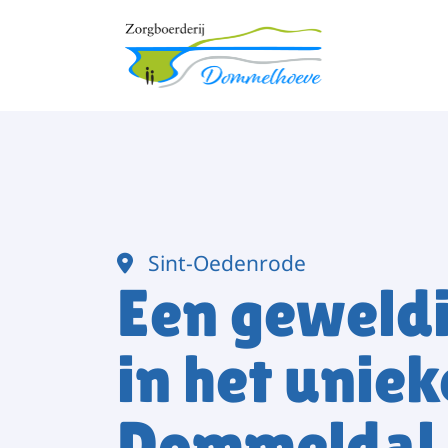
Overslaan en naar de inhoud gaan
Sint-Oedenrode
Een geweldi
in het uniek
Dommeldal